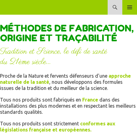
Recherche
Laboratoire Dioter
ALLER
MENU
AU
PRINCI
MÉTHODES DE FABRICATION,
CONTENU
ORIGINE ET TRAÇABILITÉ
Tradition et Science, le défi de santé
du
21ème siècle...
Proche de la Nature et fervents défenseurs d'une
approche
naturelle de la santé
, nous développons des formules
issues de la tradition et du meilleur de la science.
Tous nos produits sont fabriqués en
France
dans des
installations des plus modernes et en respectant les meilleurs
standards qualités.
Tous nos produits sont strictement
conformes aux
législations française et européennes.