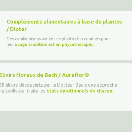
Compléments alimentaires à base de plantes
/ Dioter
Des combinaisons variées de plantes bio connues pour
leur
usage traditionnel en phytothérapie.
Elixirs floraux de Bach / Auraflor®
38 élixirs découverts par le Docteur Bach: une approche
naturelle qui traite les
états émotionnels de chacun.