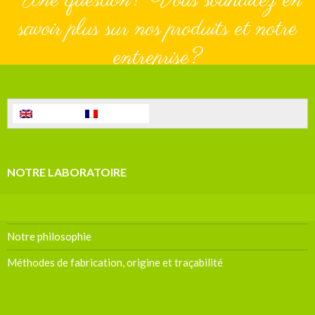
Une question? Vous souhaitez en
savoir plus sur nos produits et notre
entreprise?
N'hésitez pas à nous contacter!
English
Français
+33 (0)4 92 92 28 70
Laissez-nous vos coordonnées pour recevoir plus d'informations
NOTRE LABORATOIRE
Présentation générale
Notre philosophie
Méthodes de fabrication, origine et traçabilité