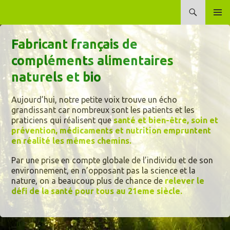
Recherche
Laboratoire Dioter
ALLER
MENU
AU
PRINCI
Fabricant français de
CONTENU
compléments alimentaires
naturels et bio
Aujourd’hui, notre petite voix trouve un écho
grandissant car nombreux sont les patients et les
praticiens qui réalisent que
santé et bien-être, soin et
prévention, médicaments et nutriti
on empruntent
en réalité les mêmes chemins.
Par une prise en compte globale de l’individu et de son
environnement, en n’opposant pas la science et la
nature, on a beaucoup plus de chance de
relever le
défi de la santé pour tous au 21eme siècle.